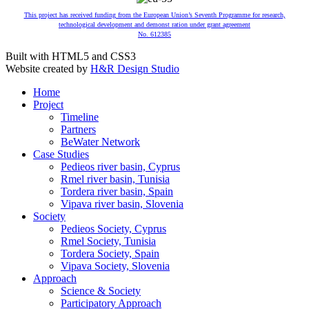
This project has received funding from the European Union’s Seventh Programme for research,
technological development and demonst ration under grant agreement
No. 612385
Built with HTML5 and CSS3
Website created by
H&R Design Studio
Home
Project
Timeline
Partners
BeWater Network
Case Studies
Pedieos river basin, Cyprus
Rmel river basin, Tunisia
Tordera river basin, Spain
Vipava river basin, Slovenia
Society
Pedieos Society, Cyprus
Rmel Society, Tunisia
Tordera Society, Spain
Vipava Society, Slovenia
Approach
Science & Society
Participatory Approach