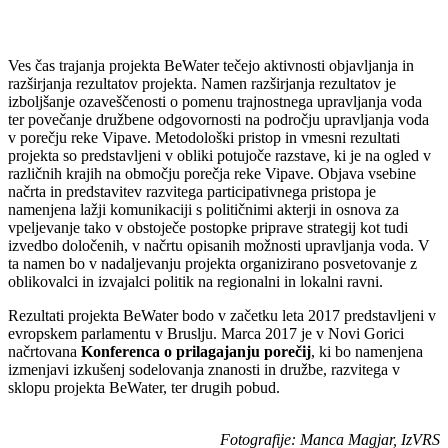
Ves čas trajanja projekta BeWater tečejo aktivnosti objavljanja in
razširjanja rezultatov projekta. Namen razširjanja rezultatov je
izboljšanje ozaveščenosti o pomenu trajnostnega upravljanja voda
ter povečanje družbene odgovornosti na področju upravljanja voda
v porečju reke Vipave. Metodološki pristop in vmesni rezultati
projekta so predstavljeni v obliki potujoče razstave, ki je na ogled v
različnih krajih na območju porečja reke Vipave. Objava vsebine
načrta in predstavitev razvitega participativnega pristopa je
namenjena lažji komunikaciji s političnimi akterji in osnova za
vpeljevanje tako v obstoječe postopke priprave strategij kot tudi
izvedbo določenih, v načrtu opisanih možnosti upravljanja voda. V
ta namen bo v nadaljevanju projekta organizirano posvetovanje z
oblikovalci in izvajalci politik na regionalni in lokalni ravni.
Rezultati projekta BeWater bodo v začetku leta 2017 predstavljeni v
evropskem parlamentu v Bruslju. Marca 2017 je v Novi Gorici
načrtovana
Konferenca o prilagajanju porečij
, ki bo namenjena
izmenjavi izkušenj sodelovanja znanosti in družbe, razvitega v
sklopu projekta BeWater, ter drugih pobud.
Fotografije: Manca Magjar, IzVRS