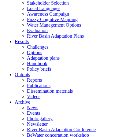
Stakeholder Selection
Local Languages
Awareness Campaign
Fuzzy Cognitive Mapping
Water Management Options
Evaluation
River Basin Adaptation Plans
Results
Challenges
Options
Adaptation plans
Handbook
Policy briefs
Outputs
Reports
Publications
Dissemination materials
Videos
Archive
News
Events
Photo gallery
Newsletter
River Basin Adaptation Conference
BeWater concertation workshop