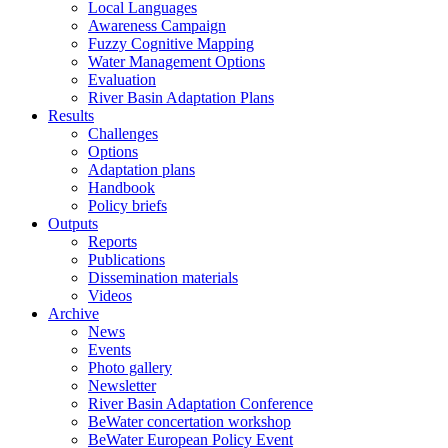
Local Languages
Awareness Campaign
Fuzzy Cognitive Mapping
Water Management Options
Evaluation
River Basin Adaptation Plans
Results
Challenges
Options
Adaptation plans
Handbook
Policy briefs
Outputs
Reports
Publications
Dissemination materials
Videos
Archive
News
Events
Photo gallery
Newsletter
River Basin Adaptation Conference
BeWater concertation workshop
BeWater European Policy Event