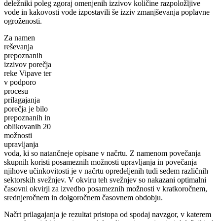
deležniki poleg zgoraj omenjenih izzivov količine razpoložljive
vode in kakovosti vode izpostavili še izziv zmanjševanja poplavne
ogroženosti.
Za namen
reševanja
prepoznanih
izzivov porečja
reke Vipave ter
v podporo
procesu
prilagajanja
porečja je bilo
prepoznanih in
oblikovanih 20
možnosti
upravljanja
voda, ki so natančneje opisane v načrtu. Z namenom povečanja
skupnih koristi posameznih možnosti upravljanja in povečanja
njihove učinkovitosti je v načrtu opredeljenih tudi sedem različnih
sektorskih svežnjev. V okviru teh svežnjev so nakazani optimalni
časovni okvirji za izvedbo posameznih možnosti v kratkoročnem,
srednjeročnem in dolgoročnem časovnem obdobju.
Načrt prilagajanja je rezultat pristopa od spodaj navzgor, v katerem