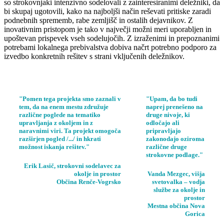
so strokovnjaki intenzivno sodelovali z zainteresiranimi deležniki, da
bi skupaj ugotovili, kako na najboljši način reševati pritiske zaradi
podnebnih sprememb, rabe zemljišč in ostalih dejavnikov. Z
inovativnim pristopom je tako v največji možni meri uporabljen in
upoštevan prispevek vseh sodelujočih. Z izraženimi in prepoznanimi
potrebami lokalnega prebivalstva dobiva načrt potrebno podporo za
izvedbo konkretnih rešitev s strani vključenih deležnikov.
"Pomen tega projekta smo zaznali v
"Upam, da bo tudi
tem, da na enem mestu združuje
naprej prenešeno na
različne poglede na tematiko
druge nivoje, ki
upravljanja z okoljem in z
odločajo ali
naravnimi viri. Ta projekt omogoča
pripravljajo
razširjen pogled /.../ in hkrati
zakonodajo oziroma
možnost iskanja rešitev."
različne druge
strokovne podlage."
Erik Lasič, strokovni sodelavec za
okolje in prostor
Vanda Mezgec, višja
Občina Renče-Vogrsko
svetovalka – vodja
službe za okolje in
prostor
Mestna občina Nova
Gorica