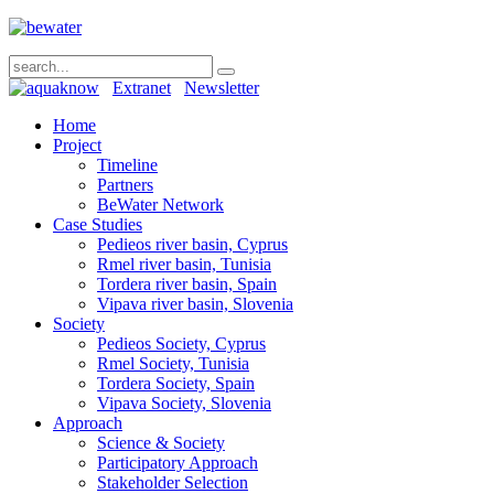
Extranet
Newsletter
Home
Project
Timeline
Partners
BeWater Network
Case Studies
Pedieos river basin, Cyprus
Rmel river basin, Tunisia
Tordera river basin, Spain
Vipava river basin, Slovenia
Society
Pedieos Society, Cyprus
Rmel Society, Tunisia
Tordera Society, Spain
Vipava Society, Slovenia
Approach
Science & Society
Participatory Approach
Stakeholder Selection