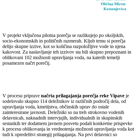
Občina Miren-
Kostanjevica
V projekt vključena pilotna porečja se razlikujejo po okoljskih,
socio-ekonomskih in političnih razmerah. Kljub temu si porečja
delijo skupne izzive, kot so količina razpoložljive vode in njena
kakovost. Za naslavljanje teh izzivov sta bili skupno prepoznani in
oblikovani 102 možnosti upravljanja voda, na katerih temelji
posamezen načrt porečij.
V procesu priprave
načrta prilagajanja porečja reke Vipave
je
sodelovalo skupno 114 deležnikov iz različnih področij dela, od
upravljanja voda, kmetijstva, občinskih uprav do ostale
zainteresirane javnosti. Deležniki so na treh strokovno vodenih
delavnicah, naknadnih intervjujih, individualnih in skupinskih
sestankih ter dodatnem javnem posvetu podali konkretne prispevke
k procesu oblikovanja in vrednotenja možnosti upravljanja voda kot
tudi k opredelitvi strategij prilagajanja. Na prvi delavnici so