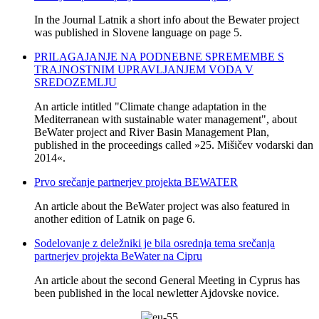
In the Journal Latnik a short info about the Bewater project
was published in Slovene language on page 5.
PRILAGAJANJE NA PODNEBNE SPREMEMBE S
TRAJNOSTNIM UPRAVLJANJEM VODA V
SREDOZEMLJU
An article intitled "Climate change adaptation in the
Mediterranean with sustainable water management", about
BeWater project and River Basin Management Plan,
published in the proceedings called »25. Mišičev vodarski dan
2014«.
Prvo srečanje partnerjev projekta BEWATER
An article about the BeWater project was also featured in
another edition of Latnik on page 6.
Sodelovanje z deležniki je bila osrednja tema srečanja
partnerjev projekta BeWater na Cipru
An article about the second General Meeting in Cyprus has
been published in the local newletter Ajdovske novice.