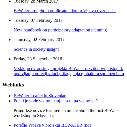
Tuesday, 28 March 2017
BeWater brought to public attention in Vipava river basin
Tuesday, 07 February 2017
New handbook on participatory adaptation planning
Thursday, 02 February 2017
Science in society insight
Friday, 23 September 2016
V sklopu evropskega projekta BeWater razviti novi pristopi k
upravljanju porečij v luči prilagajanja globalnim spremembam
Weblinks
BeWater Leaflet in Slovenian
Poleti je vode vedno manj, jeseni pa vedno več
Primorkse novice featured an article about the first BeWater
workshop in Slovenia.
Porečje Vipave v projektu BEWATER (pdf)