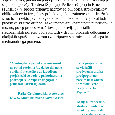
še pilotna porečja Tordera (Španija), Pedieos (Ciper) in Rmel
(Tunizija). V proces priprave načrtov so bili poleg strokovnjakov,
oblikovalcev in izvajalcev politik vključeni zainteresirani deležniki
iz različnih sektorjev na regionalnem in lokalnem nivoju kot tudi
predstavniki širše družbe. Tako imenovani »participativni pristop« je
možno, poleg procesov načrtovanja upravljanja ostalih
sredozemskih porečij, uporabiti tudi v drugih procesih odločanja o
okoljskih vprašanjih oziroma za pripravo smernic nacionalnega in
mednarodnega pomena.
"Menim, da ta projekt ne sme ostati
"V ta projekt smo
na ravni projekta /.../ da bo dal neke
se vključili
oprijemljive rešitve za izvedbene
predvsem z vidika
projekte, ki se bodo v prihodnosti na
predpoplavne
področju reke Vipave dogajali in
zaščite naše občine
prinašali koristi tej dolini."
in v bistvu cele
regije ob reki
Vipavi."
Rajko Črv, kmetijski svetovalec
KGZS, Kmetijski zavod Nova Gorica
Boštjan Frančeškin,
strokovni sodelavec
za okolje in prostor
ter civilno zaščito