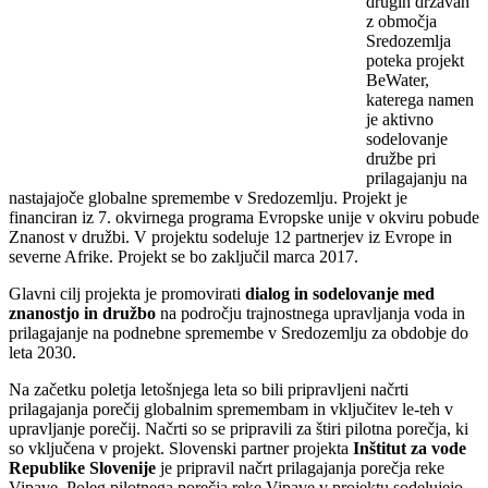
drugih državah
z območja
Sredozemlja
poteka projekt
BeWater,
katerega namen
je aktivno
sodelovanje
družbe pri
prilagajanju na
nastajajoče globalne spremembe v Sredozemlju. Projekt je
financiran iz 7. okvirnega programa Evropske unije v okviru pobude
Znanost v družbi. V projektu sodeluje 12 partnerjev iz Evrope in
severne Afrike. Projekt se bo zaključil marca 2017.
Glavni cilj projekta je promovirati
dialog in sodelovanje med
znanostjo in družbo
na področju trajnostnega upravljanja voda in
prilagajanje na podnebne spremembe v Sredozemlju za obdobje do
leta 2030.
Na začetku poletja letošnjega leta so bili pripravljeni načrti
prilagajanja porečij globalnim spremembam in vključitev le-teh v
upravljanje porečij. Načrti so se pripravili za štiri pilotna porečja, ki
so vključena v projekt. Slovenski partner projekta
Inštitut za vode
Republike Slovenije
je pripravil načrt prilagajanja porečja reke
Vipave. Poleg pilotnega porečja reke Vipave v projektu sodelujejo