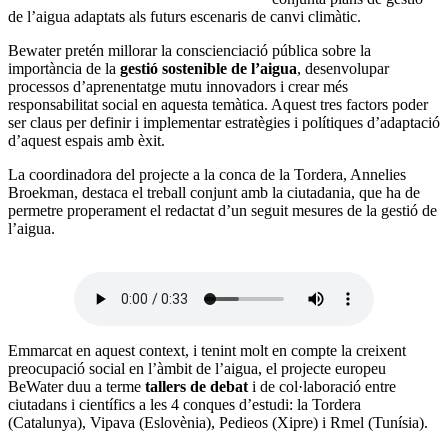
de l’aigua adaptats als futurs escenaris de canvi climàtic.
Bewater pretén millorar la conscienciació pública sobre la
importància de la
gestió sostenible de l’aigua
, desenvolupar
processos d’aprenentatge mutu innovadors i crear més
responsabilitat social en aquesta temàtica. Aquest tres factors poder
ser claus per definir i implementar estratègies i polítiques d’adaptació
d’aquest espais amb èxit.
La coordinadora del projecte a la conca de la Tordera, Annelies
Broekman, destaca el treball conjunt amb la ciutadania, que ha de
permetre properament el redactat d’un seguit mesures de la gestió de
l’aigua.
Emmarcat en aquest context, i tenint molt en compte la creixent
preocupació social en l’àmbit de l’aigua, el projecte europeu
BeWater duu a terme
tallers de debat
i de col·laboració entre
ciutadans i científics a les 4 conques d’estudi: la Tordera
(Catalunya), Vipava (Eslovènia), Pedieos (Xipre) i Rmel (Tunísia).