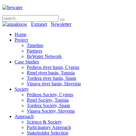
Extranet
Newsletter
Home
Project
Timeline
Partners
BeWater Network
Case Studies
Pedieos river basin, Cyprus
Rmel river basin, Tunisia
Tordera river basin, Spain
Vipava river basin, Slovenia
Society
Pedieos Society, Cyprus
Rmel Society, Tunisia
Tordera Society, Spain
Vipava Society, Slovenia
Approach
Science & Society
Participatory Approach
Stakeholder Selection