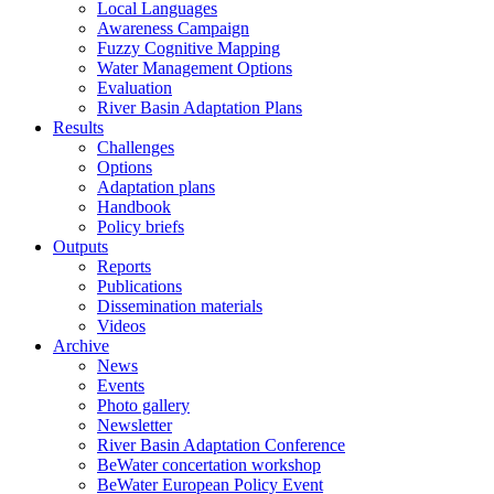
Local Languages
Awareness Campaign
Fuzzy Cognitive Mapping
Water Management Options
Evaluation
River Basin Adaptation Plans
Results
Challenges
Options
Adaptation plans
Handbook
Policy briefs
Outputs
Reports
Publications
Dissemination materials
Videos
Archive
News
Events
Photo gallery
Newsletter
River Basin Adaptation Conference
BeWater concertation workshop
BeWater European Policy Event