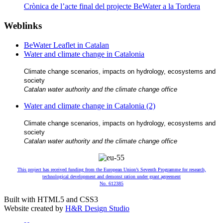
Crònica de l’acte final del projecte BeWater a la Tordera
Weblinks
BeWater Leaflet in Catalan
Water and climate change in Catalonia
Climate change scenarios, impacts on hydrology, ecosystems and
society
Catalan water authority and the climate change office
Water and climate change in Catalonia (2)
Climate change scenarios, impacts on hydrology, ecosystems and
society
Catalan water authority and the climate change office
This project has received funding from the European Union’s Seventh Programme for research,
technological development and demonst ration under grant agreement
No. 612385
Built with HTML5 and CSS3
Website created by
H&R Design Studio