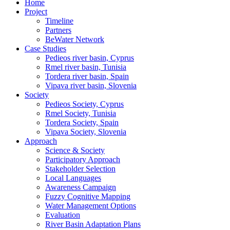
Home
Project
Timeline
Partners
BeWater Network
Case Studies
Pedieos river basin, Cyprus
Rmel river basin, Tunisia
Tordera river basin, Spain
Vipava river basin, Slovenia
Society
Pedieos Society, Cyprus
Rmel Society, Tunisia
Tordera Society, Spain
Vipava Society, Slovenia
Approach
Science & Society
Participatory Approach
Stakeholder Selection
Local Languages
Awareness Campaign
Fuzzy Cognitive Mapping
Water Management Options
Evaluation
River Basin Adaptation Plans