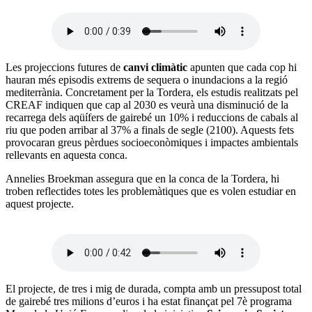
Les projeccions futures de
canvi climàtic
apunten que cada cop hi
hauran més episodis extrems de sequera o inundacions a la regió
mediterrània. Concretament per la Tordera, els estudis realitzats pel
CREAF indiquen que cap al 2030 es veurà una disminució de la
recarrega dels aqüífers de gairebé un 10% i reduccions de cabals al
riu que poden arribar al 37% a finals de segle (2100). Aquests fets
provocaran greus pèrdues socioeconòmiques i impactes ambientals
rellevants en aquesta conca.
Annelies Broekman assegura que en la conca de la Tordera, hi
troben reflectides totes les problemàtiques que es volen estudiar en
aquest projecte.
El projecte, de tres i mig de durada, compta amb un pressupost total
de gairebé tres milions d’euros i ha estat finançat pel 7è programa